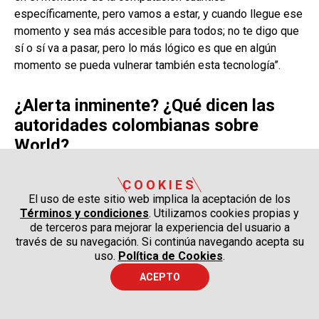
específicamente, pero vamos a estar, y cuando llegue ese
momento y sea más accesible para todos; no te digo que
sí o sí va a pasar, pero lo más lógico es que en algún
momento se pueda vulnerar también esta tecnología”.
¿Alerta inminente? ¿Qué dicen las
autoridades colombianas sobre
World?
COOKIES
Por tratarse de temas sobre biometría, ciberseguridad,
El uso de este sitio web implica la aceptación de los
datos profundamente sensibles y nuevas tecnologías, el
Términos y condiciones
. Utilizamos cookies propias y
Gobierno y algunos organismos de control pusieron su
de terceros para mejorar la experiencia del usuario a
lupa sobre la iniciativa de World y todo su ecosistema.
través de su navegación. Si continúa navegando acepta su
uso.
Política de Cookies
.
La Superintendencia de Industria y Comercio (SIC) anunció
ACEPTO
el 31 de mayo de 2024 que iniciaba una vigilancia
preventiva de la compañía: