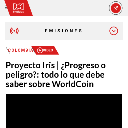
EMISIONES
MAÑANA EXPRESS
COLOMBIA
VIDEO
Proyecto Iris | ¿Progreso o
EMISIÓN 12:30 PM
peligro?: todo lo que debe
saber sobre WorldCoin
EMISIÓN 7:00 PM
EMISIÓN 11:30 PM