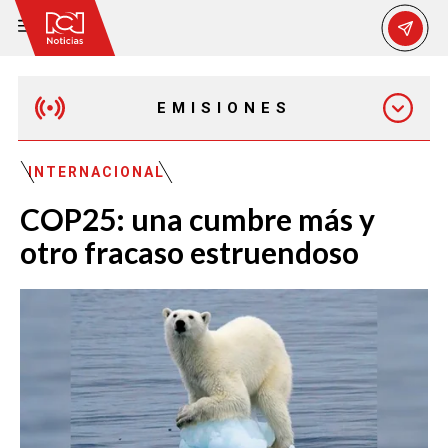
EMISIONES
EMISIÓN 12:30 PM
INTERNACIONAL
COP25: una cumbre más y
EMISIÓN 7:00 PM
otro fracaso estruendoso