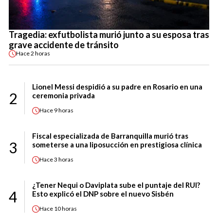
Tragedia: exfutbolista murió junto a su esposa tras
grave accidente de tránsito
Hace
2 horas
Lionel Messi despidió a su padre en Rosario en una
2
ceremonia privada
Hace
9 horas
Fiscal especializada de Barranquilla murió tras
3
someterse a una liposucción en prestigiosa clínica
Hace
3 horas
¿Tener Nequi o Daviplata sube el puntaje del RUI?
4
Esto explicó el DNP sobre el nuevo Sisbén
Hace
10 horas