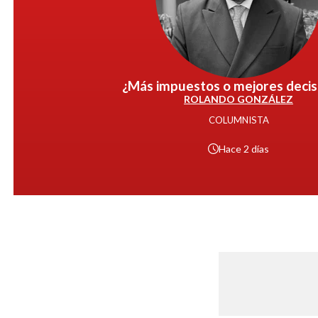
¿Más impuestos o mejores decis
ROLANDO GONZÁLEZ
COLUMNISTA
Hace
2 días