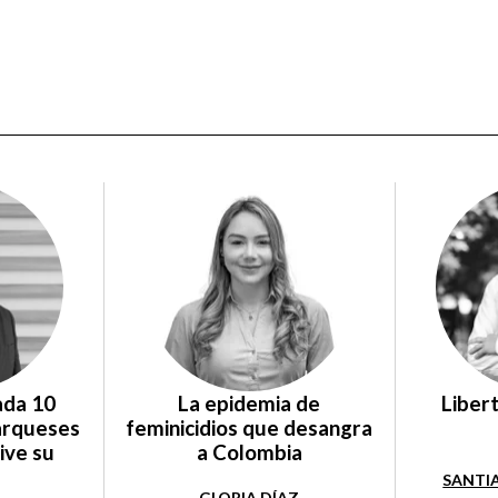
ada 10
La epidemia de
Liber
arqueses
feminicidios que desangra
ive su
a Colombia
SANTI
GLORIA DÍAZ