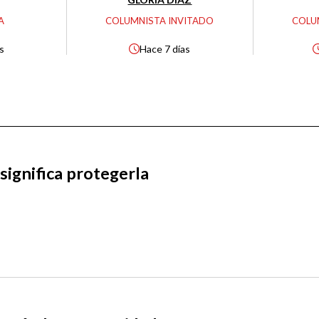
A
COLUMNISTA INVITADO
COLU
as
Hace
7 días
significa protegerla