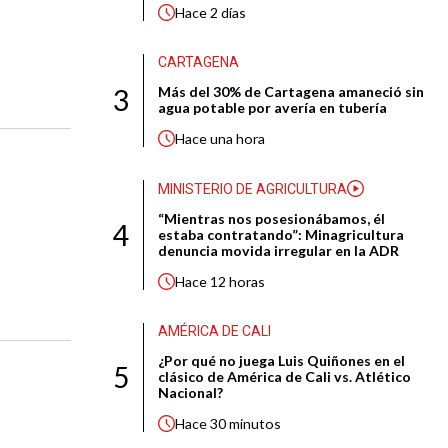
Hace
2 días
CARTAGENA
3
Más del 30% de Cartagena amaneció sin
agua potable por avería en tubería
Hace
una hora
MINISTERIO DE AGRICULTURA
“Mientras nos posesionábamos, él
4
estaba contratando”: Minagricultura
denuncia movida irregular en la ADR
Hace
12 horas
AMÉRICA DE CALI
¿Por qué no juega Luis Quiñones en el
5
clásico de América de Cali vs. Atlético
Nacional?
Hace
30 minutos