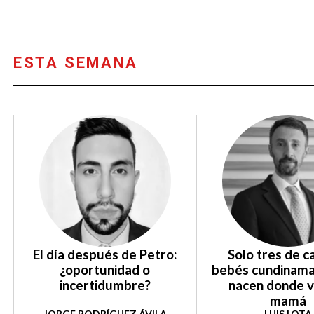
ESTA SEMANA
El día después de Petro:
Solo tres de c
¿oportunidad o
bebés cundinam
incertidumbre?
nacen donde v
mamá
JORGE RODRÍGUEZ ÁVILA
LUIS LOTA