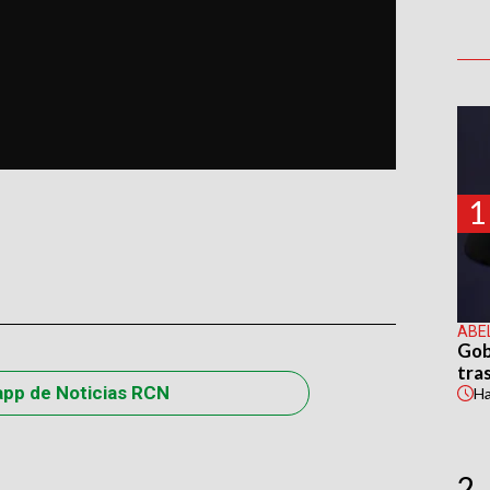
1
ABE
Gob
tras
app de Noticias RCN
H
2