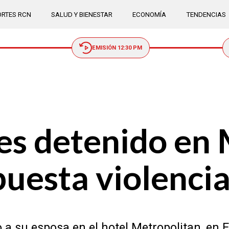
RTES RCN
SALUD Y BIENESTAR
ECONOMÍA
TENDENCIAS
EMISIÓN 12:30 PM
es detenido en 
uesta violenci
 a su esposa en el hotel Metropolitan, en 