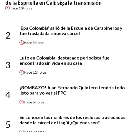
de la Espriella en Cali: siga la transmisión
Hace
10 horas
'Epa Colombia' salió de la Escuela de Carabineros y
2
fue trasladada a nueva cárcel
Hace
3 horas
Luto en Colombia: destacado periodista fue
3
encontrado sin vida en su casa
Hace
12 horas
¡BOMBAZO! Juan Fernando Quintero tendría todo
4
listo para volver al FPC
Hace
6 horas
Se conocen los nombres de los reclusos trasladados
5
desde la cárcel de Itagüí ¿Quiénes son?
Hace
3 horas