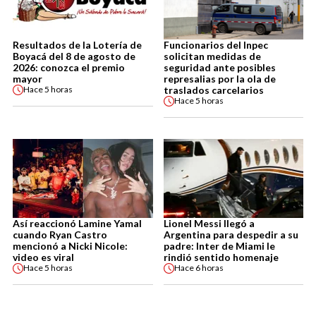
Resultados de la Lotería de
Funcionarios del Inpec
Boyacá del 8 de agosto de
solicitan medidas de
2026: conozca el premio
seguridad ante posibles
mayor
represalias por la ola de
traslados carcelarios
Hace
5 horas
Hace
5 horas
Así reaccionó Lamine Yamal
Lionel Messi llegó a
cuando Ryan Castro
Argentina para despedir a su
mencionó a Nicki Nicole:
padre: Inter de Miami le
video es viral
rindió sentido homenaje
Hace
5 horas
Hace
6 horas