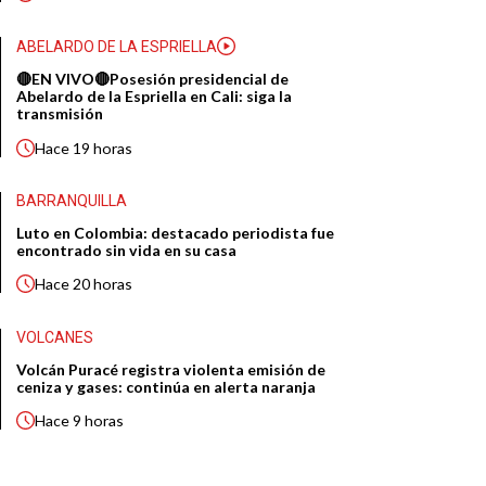
ABELARDO DE LA ESPRIELLA
🔴EN VIVO🔴Posesión presidencial de
Abelardo de la Espriella en Cali: siga la
transmisión
Hace
19 horas
BARRANQUILLA
Luto en Colombia: destacado periodista fue
encontrado sin vida en su casa
Hace
20 horas
VOLCANES
Volcán Puracé registra violenta emisión de
ceniza y gases: continúa en alerta naranja
Hace
9 horas