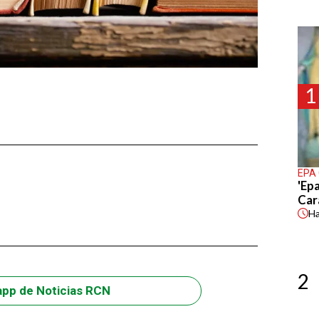
1
EPA
'Epa
Car
H
2
app de Noticias RCN