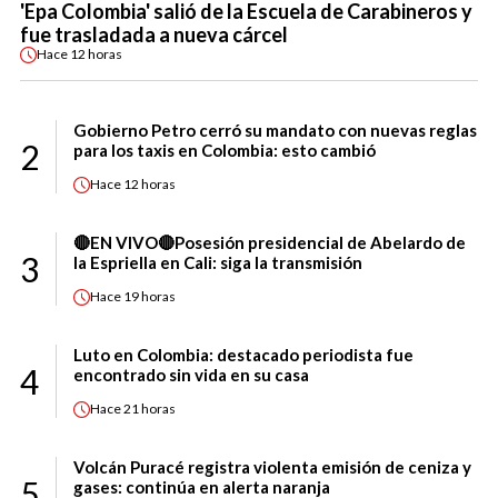
'Epa Colombia' salió de la Escuela de Carabineros y
fue trasladada a nueva cárcel
Hace
12 horas
Gobierno Petro cerró su mandato con nuevas reglas
2
para los taxis en Colombia: esto cambió
Hace
12 horas
🔴EN VIVO🔴Posesión presidencial de Abelardo de
3
la Espriella en Cali: siga la transmisión
Hace
19 horas
Luto en Colombia: destacado periodista fue
4
encontrado sin vida en su casa
Hace
21 horas
Volcán Puracé registra violenta emisión de ceniza y
5
gases: continúa en alerta naranja