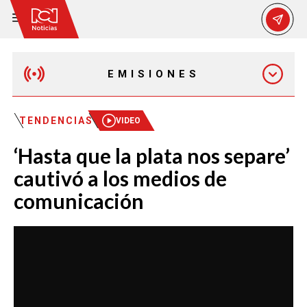
EMISIONES
EMISIÓN 12:30 PM
TENDENCIAS
VIDEO
‘Hasta que la plata nos separe’
EMISIÓN 7:00 PM
cautivó a los medios de
comunicación