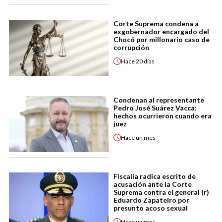
Corte Suprema condena a
exgobernador encargado del
Chocó por millonario caso de
corrupción
Hace
20 días
Condenan al representante
Pedro José Suárez Vacca:
hechos ocurrieron cuando era
juez
Hace
un mes
Fiscalía radica escrito de
acusación ante la Corte
Suprema contra el general (r)
Eduardo Zapateiro por
presunto acoso sexual
Hace
un mes