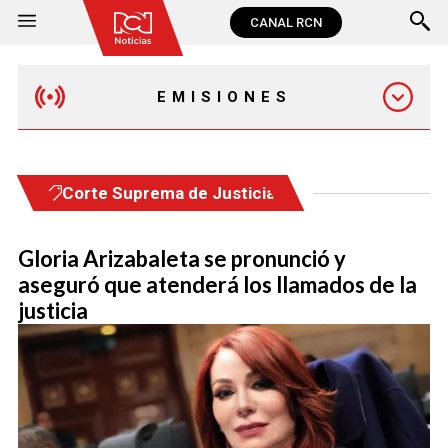
CANAL RCN
EMISIONES
MAÑANA EXPRESS
Corte Suprema de Justicia
EMISIÓN 12:30 PM
Gloria Arizabaleta se pronunció y
aseguró que atenderá los llamados de la
EMISIÓN 7:00 PM
justicia
EMISIÓN 11:30 PM