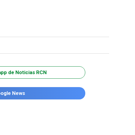
app de Noticias RCN
oogle News