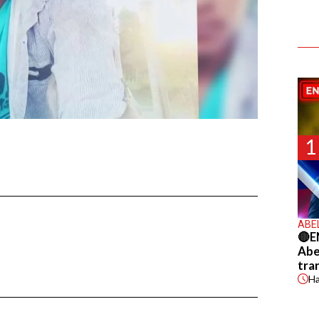
1
ABE
🔴E
Abel
tra
H