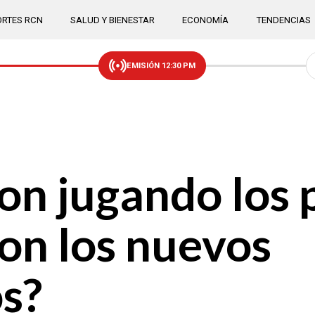
RTES RCN
SALUD Y BIENESTAR
ECONOMÍA
TENDENCIAS
EMISIÓN 12:30 PM
n jugando los 
con los nuevos
s?