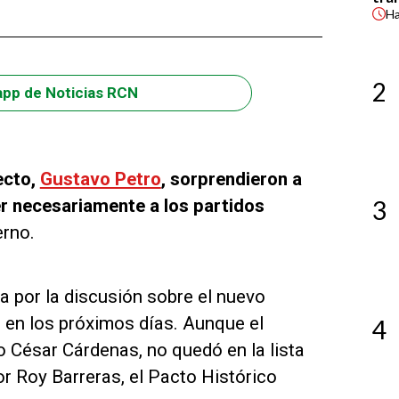
H
2
app de Noticias RCN
ecto,
Gustavo Petro
, sorprendieron a
er necesariamente a los partidos
3
erno.
 por la discusión sobre el nuevo
o en los próximos días. Aunque el
4
o César Cárdenas, no quedó en la lista
r Roy Barreras, el Pacto Histórico