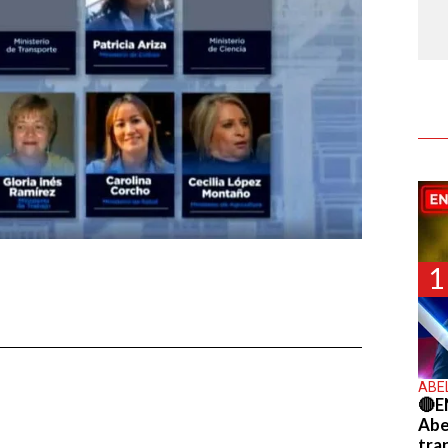
1
ABE
🔴E
Abel
tra