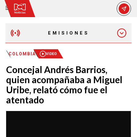
EMISIONES
MAÑANA EXPRESS
COLOMBIA
VIDEO
Concejal Andrés Barrios,
EMISIÓN 12:30 PM
quien acompañaba a Miguel
Uribe, relató cómo fue el
EMISIÓN 7:00 PM
atentado
EMISIÓN 11:30 PM