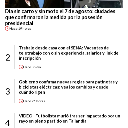
Día sin carro y sin moto el 7 de agosto: ciudades
que confirmaron la medida por la posesión
presidencial
Hace
19 horas
Trabaje desde casa con el SENA: Vacantes de
teletrabajo con o sin experiencia, salarios y link de
2
inscripción
Hace
un día
Gobierno confirma nuevas reglas para patinetas y
bicicletas eléctricas: vea los cambios y desde
3
cuándo rigen
Hace
21 horas
VIDEO | Futbolista murió tras ser impactado por un
4
rayo en pleno partido en Tailandia