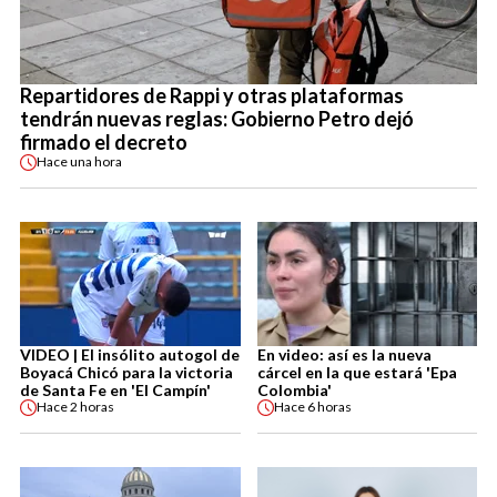
Repartidores de Rappi y otras plataformas
tendrán nuevas reglas: Gobierno Petro dejó
firmado el decreto
Hace
una hora
VIDEO | El insólito autogol de
En video: así es la nueva
Boyacá Chicó para la victoria
cárcel en la que estará 'Epa
de Santa Fe en 'El Campín'
Colombia'
Hace
2 horas
Hace
6 horas