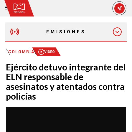
EMISIONES
EMISIÓN 12:30 PM
COLOMBIA
VIDEO
Ejército detuvo integrante del
EMISIÓN 7:00 PM
ELN responsable de
asesinatos y atentados contra
policías