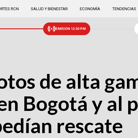
RTES RCN
SALUD Y BIENESTAR
ECONOMÍA
TENDENCIAS
EMISIÓN 12:30 PM
tos de alta ga
en Bogotá y al 
pedían rescate