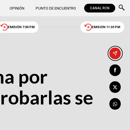
OPINIÓN
PUNTO DE ENCUENTRO
CANAL RCN
EMISIÓN 7:00 PM
EMISIÓN 11:30 PM
ma por
probarlas se