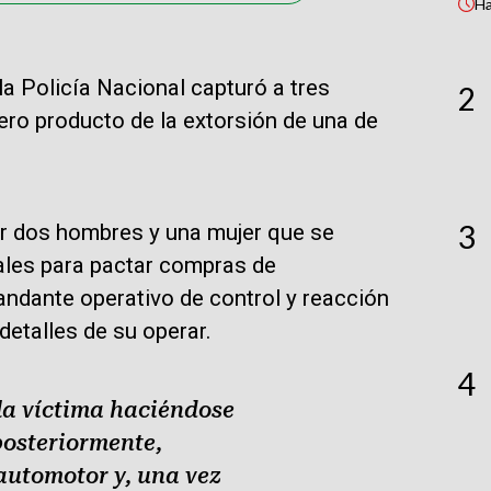
H
la Policía Nacional capturó a tres
2
ero producto de la extorsión de una de
3
or dos hombres y una mujer que se
iales para pactar compras de
andante operativo de control y reacción
detalles de su operar.
4
la víctima haciéndose
posteriormente,
 automotor y, una vez