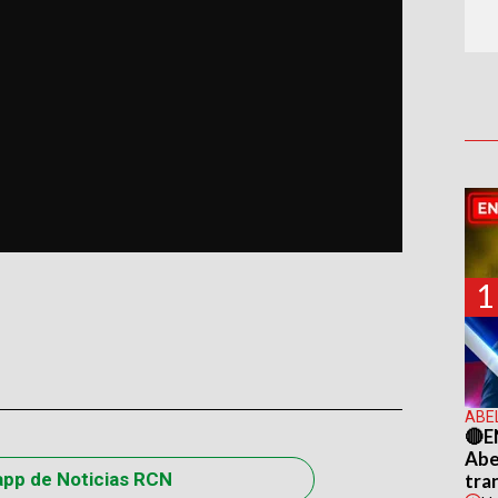
1
ABE
🔴E
Abel
app de Noticias RCN
tra