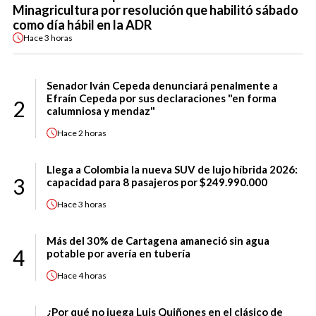
Minagricultura por resolución que habilitó sábado
como día hábil en la ADR
Hace
3 horas
Senador Iván Cepeda denunciará penalmente a
Efraín Cepeda por sus declaraciones "en forma
2
calumniosa y mendaz"
Hace
2 horas
Llega a Colombia la nueva SUV de lujo híbrida 2026:
3
capacidad para 8 pasajeros por $249.990.000
Hace
3 horas
Más del 30% de Cartagena amaneció sin agua
4
potable por avería en tubería
Hace
4 horas
¿Por qué no juega Luis Quiñones en el clásico de