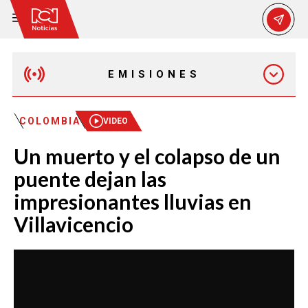
EMISIONES
EMISIÓN 12:30 PM
COLOMBIA
VIDEO
Un muerto y el colapso de un
EMISIÓN 7:00 PM
puente dejan las
impresionantes lluvias en
Villavicencio