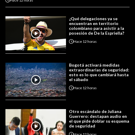
Hace
12 horas
¿Qué delegaciones ya se
encuentran en territorio
colombiano para asistir a la
posesión de De la Espriella?
Hace
12 horas
Bogotá activará medidas
extraordinarias de seguridad:
esto es lo que cambiará hasta
el sábado
Hace
12 horas
Otro escándalo de Juliana
Guerrero: destapan audio en
el que pide doblar su esquema
de seguridad
Hace
12 horas