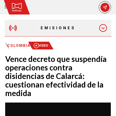
EMISIONES
MAÑANA EXPRESS
COLOMBIA
VIDEO
Vence decreto que suspendía
EMISIÓN 12:30 PM
operaciones contra
disidencias de Calarcá:
EMISIÓN 7:00 PM
cuestionan efectividad de la
medida
EMISIÓN 11:30 PM