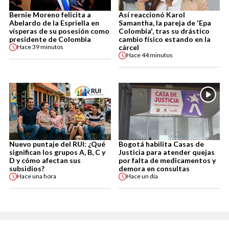
Bernie Moreno felicita a
Así reaccionó Karol
Abelardo de la Espriella en
Samantha, la pareja de 'Epa
vísperas de su posesión como
Colombia', tras su drástico
presidente de Colombia
cambio físico estando en la
cárcel
Hace
39 minutos
Hace
44 minutos
Nuevo puntaje del RUI: ¿Qué
Bogotá habilita Casas de
significan los grupos A, B, C y
Justicia para atender quejas
D y cómo afectan sus
por falta de medicamentos y
subsidios?
demora en consultas
Hace
una hora
Hace
un día