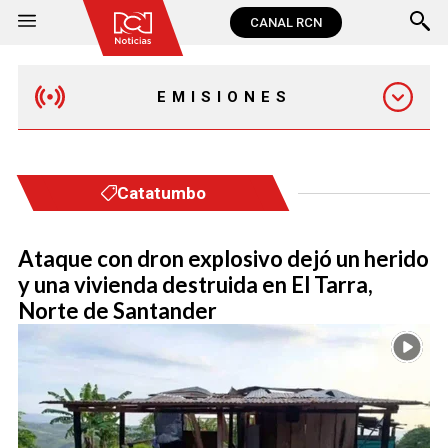
CANAL RCN
EMISIONES
MAÑANA EXPRESS
Catatumbo
EMISIÓN 12:30 PM
Ataque con dron explosivo dejó un herido
y una vivienda destruida en El Tarra,
EMISIÓN 7:00 PM
Norte de Santander
EMISIÓN 11:30 PM