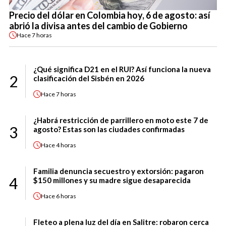
Precio del dólar en Colombia hoy, 6 de agosto: así
abrió la divisa antes del cambio de Gobierno
Hace
7 horas
¿Qué significa D21 en el RUI? Así funciona la nueva
2
clasificación del Sisbén en 2026
Hace
7 horas
¿Habrá restricción de parrillero en moto este 7 de
3
agosto? Estas son las ciudades confirmadas
Hace
4 horas
Familia denuncia secuestro y extorsión: pagaron
4
$150 millones y su madre sigue desaparecida
Hace
6 horas
Fleteo a plena luz del día en Salitre: robaron cerca