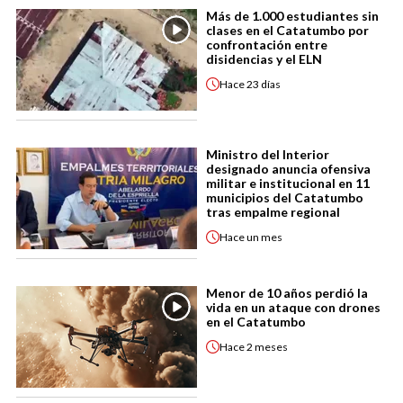
Más de 1.000 estudiantes sin
clases en el Catatumbo por
confrontación entre
disidencias y el ELN
Hace
23 días
Ministro del Interior
designado anuncia ofensiva
militar e institucional en 11
municipios del Catatumbo
tras empalme regional
Hace
un mes
Menor de 10 años perdió la
vida en un ataque con drones
en el Catatumbo
Hace
2 meses