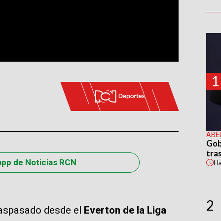
1
ABE
Gob
tras
app de Noticias RCN
H
2
raspasado desde el
Everton de la Liga