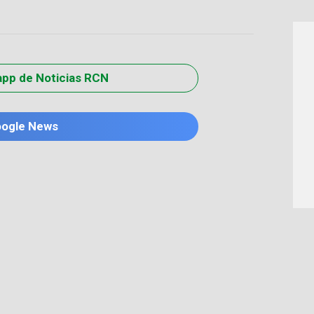
app de Noticias RCN
oogle News