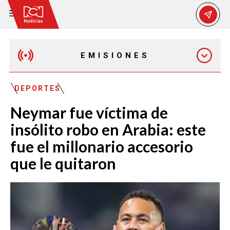
EMISIONES
EMISIÓN 12:30 PM
DEPORTES
Neymar fue víctima de
EMISIÓN 7:00 PM
insólito robo en Arabia: este
fue el millonario accesorio
que le quitaron