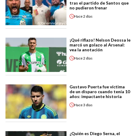
tras el partido de Santos que
no pudieron frenar
Hace
2 días
¡Qué riflazo! Nelson Deossa le
marcó un golazo al Arsenal:
vea la anotación
Hace
2 días
Gustavo Puerta fue víctima
de un disparo cuando tenía 10
años: impactante historia
Hace
3 días
¿Quién es Diego Serna, el