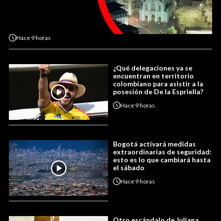
Hace
9 horas
¿Qué delegaciones ya se
encuentran en territorio
colombiano para asistir a la
posesión de De la Espriella?
Hace
9 horas
Bogotá activará medidas
extraordinarias de seguridad:
esto es lo que cambiará hasta
el sábado
Hace
9 horas
Otro escándalo de Juliana