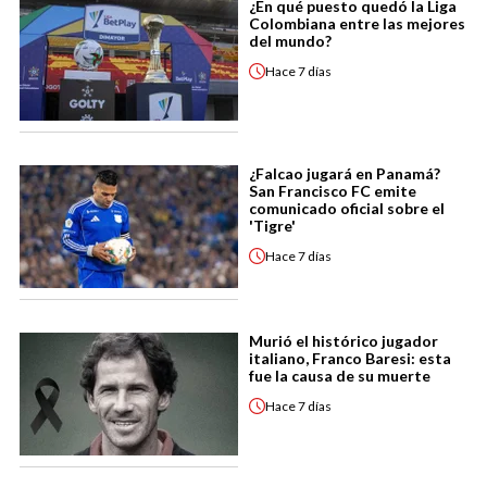
¿En qué puesto quedó la Liga
Colombiana entre las mejores
del mundo?
Hace
7 días
¿Falcao jugará en Panamá?
San Francisco FC emite
comunicado oficial sobre el
'Tigre'
Hace
7 días
Murió el histórico jugador
italiano, Franco Baresi: esta
fue la causa de su muerte
Hace
7 días