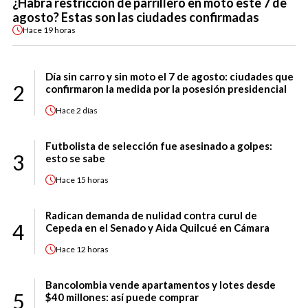
¿Habrá restricción de parrillero en moto este 7 de
agosto? Estas son las ciudades confirmadas
Hace
19 horas
Día sin carro y sin moto el 7 de agosto: ciudades que
2
confirmaron la medida por la posesión presidencial
Hace
2 días
Futbolista de selección fue asesinado a golpes:
3
esto se sabe
Hace
15 horas
Radican demanda de nulidad contra curul de
4
Cepeda en el Senado y Aida Quilcué en Cámara
Hace
12 horas
Bancolombia vende apartamentos y lotes desde
5
$40 millones: así puede comprar