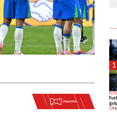
1
FÚT
Fut
gol
H