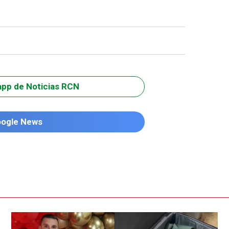
app de Noticias RCN
oogle News