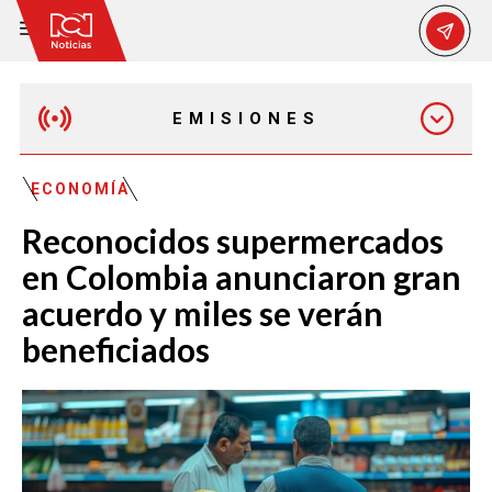
EMISIONES
MAÑANA EXPRESS
ECONOMÍA
Reconocidos supermercados
EMISIÓN 12:30 PM
en Colombia anunciaron gran
acuerdo y miles se verán
EMISIÓN 7:00 PM
beneficiados
EMISIÓN 11:30 PM