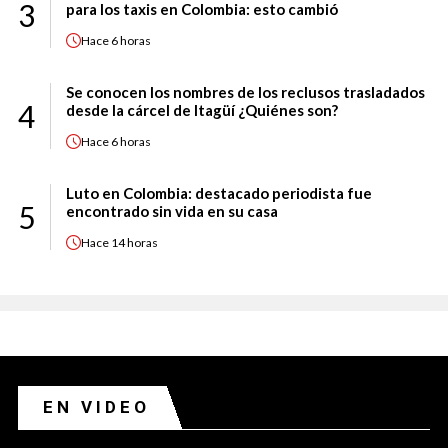
3
para los taxis en Colombia: esto cambió
Hace
6 horas
Se conocen los nombres de los reclusos trasladados
4
desde la cárcel de Itagüí ¿Quiénes son?
Hace
6 horas
Luto en Colombia: destacado periodista fue
5
encontrado sin vida en su casa
Hace
14 horas
EN VIDEO