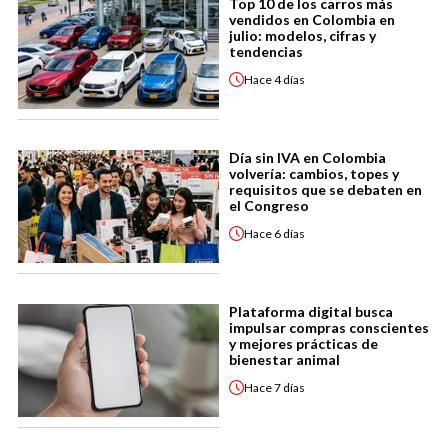
Top 10 de los carros más
vendidos en Colombia en
julio: modelos, cifras y
tendencias
Hace
4 días
Día sin IVA en Colombia
volvería: cambios, topes y
requisitos que se debaten en
el Congreso
Hace
6 días
Plataforma digital busca
impulsar compras conscientes
y mejores prácticas de
bienestar animal
Hace
7 días