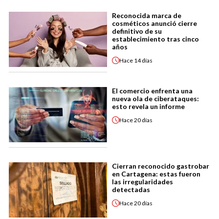
Reconocida marca de
cosméticos anunció cierre
definitivo de su
establecimiento tras cinco
años
Hace
14 días
El comercio enfrenta una
nueva ola de ciberataques:
esto revela un informe
Hace
20 días
Cierran reconocido gastrobar
en Cartagena: estas fueron
las irregularidades
detectadas
Hace
20 días