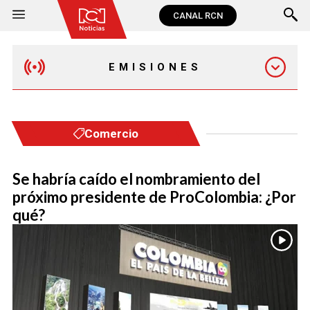
CANAL RCN
EMISIONES
MAÑANA EXPRESS
Comercio
EMISIÓN 12:30 PM
Se habría caído el nombramiento del
próximo presidente de ProColombia: ¿Por
EMISIÓN 7:00 PM
qué?
EMISIÓN 11:30 PM