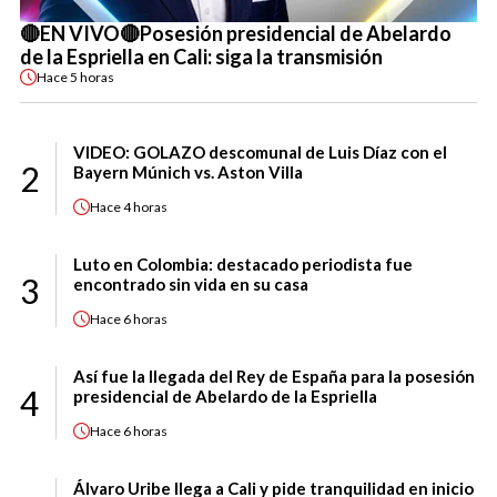
🔴EN VIVO🔴Posesión presidencial de Abelardo
de la Espriella en Cali: siga la transmisión
Hace
5 horas
VIDEO: GOLAZO descomunal de Luis Díaz con el
2
Bayern Múnich vs. Aston Villa
Hace
4 horas
Luto en Colombia: destacado periodista fue
3
encontrado sin vida en su casa
Hace
6 horas
Así fue la llegada del Rey de España para la posesión
4
presidencial de Abelardo de la Espriella
Hace
6 horas
Álvaro Uribe llega a Cali y pide tranquilidad en inicio