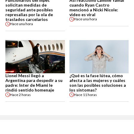
Funcionarios del Inpec
Así reaccionó Lamine Yamal
solicitan medidas de
cuando Ryan Castro
seguridad ante posibles
mencionó a Nicki Nicole:
represalias por la ola de
video es viral
traslados carcelarios
Hace
una hora
Hace
una hora
Lionel Messi llegó a
¿Qué es la fase lútea, cómo
Argentina para despedir a su
afecta a las mujeres y cuáles
padre: Inter de Miami le
son las posibles soluciones a
rindió sentido homenaje
los síntomas?
Hace
2 horas
Hace
11 horas