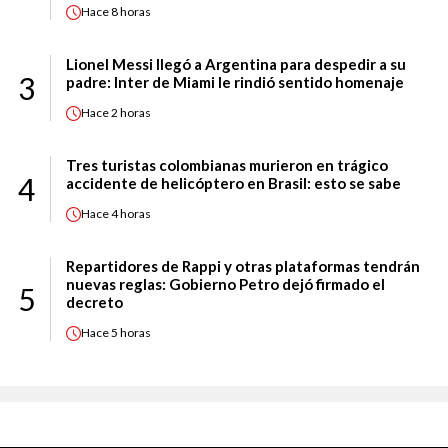
Hace
8 horas
Lionel Messi llegó a Argentina para despedir a su
3
padre: Inter de Miami le rindió sentido homenaje
Hace
2 horas
Tres turistas colombianas murieron en trágico
4
accidente de helicóptero en Brasil: esto se sabe
Hace
4 horas
Repartidores de Rappi y otras plataformas tendrán
nuevas reglas: Gobierno Petro dejó firmado el
5
decreto
Hace
5 horas