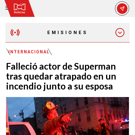
EMISIONES
MAÑANA EXPRESS
INTERNACIONAL
Falleció actor de Superman
EMISIÓN 12:30 PM
tras quedar atrapado en un
incendio junto a su esposa
EMISIÓN 7:00 PM
EMISIÓN 11:30 PM