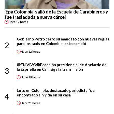
'Epa Colombia' salió de la Escuela de Carabineros y
fue trasladada a nueva cárcel
Hace
12 horas
Gobierno Petro cerró su mandato con nuevas reglas
2
para los taxis en Colombia: esto cambió
Hace
12 horas
🔴EN VIVO🔴Posesión presidencial de Abelardo de
3
la Espriella en Cali: siga la transmisión
Hace
19 horas
Luto en Colombia: destacado periodista fue
4
encontrado sin vida en su casa
Hace
21 horas