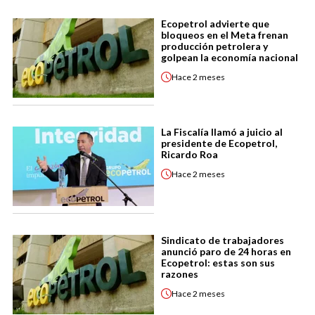
Ecopetrol advierte que
bloqueos en el Meta frenan
producción petrolera y
golpean la economía nacional
Hace
2 meses
La Fiscalía llamó a juicio al
presidente de Ecopetrol,
Ricardo Roa
Hace
2 meses
Sindicato de trabajadores
anunció paro de 24 horas en
Ecopetrol: estas son sus
razones
Hace
2 meses