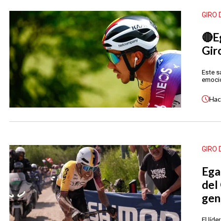
GIRO 
🔴E
Gir
Este s
emocio
Ha
GIRO 
Ega
del 
gen
El líd