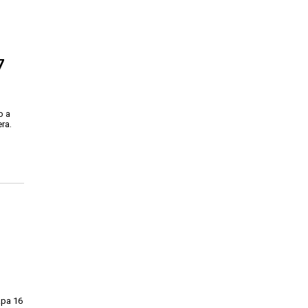
7
o a
era.
l
apa 16