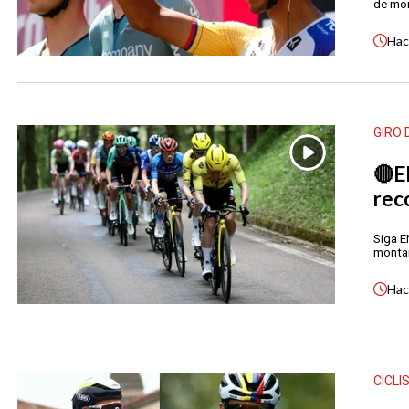
de mon
Ha
GIRO 
🔴E
rec
Siga E
montañ
Ha
CICLI