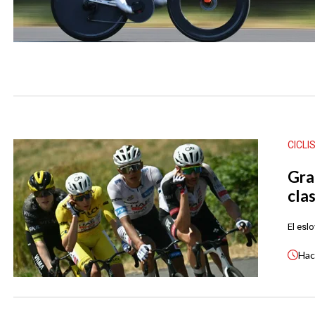
CICLI
Gra
clas
El esl
Ha