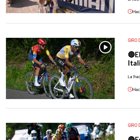
Ha
GIRO 
🔴E
Ita
La fra
Ha
GIRO 
🔴E