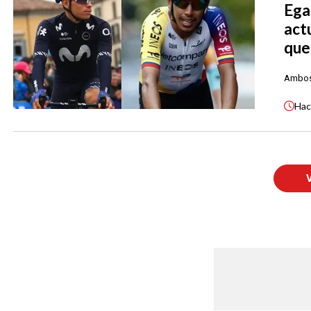
Ega
actu
que
Ambos 
Ha