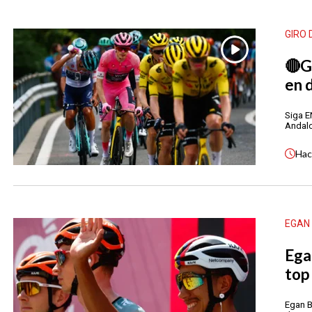
GIRO 
🔴G
en 
Siga E
Andalo.
Ha
EGAN
Ega
top 
Egan B