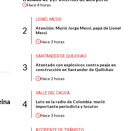
Hace
4 horas
LIONEL MESSI
2
Atención: Murió Jorge Messi, papá de Lionel
Messi
Hace
3 horas
a
SANTANDER DE QUILICHAO
3
Atentado con explosivos contra peaje en
construcción en Santander de Quilichao
Hace
2 horas
VALLE DEL CAUCA
eina
4
Luto en la radio de Colombia: murió
importante periodista y locutor
a
Hace
3 horas
ACCIDENTE DE TRÁNSITO