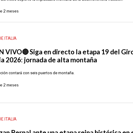
ce
2 meses
DE ITALIA
N VIVO🔴 Siga en directo la etapa 19 del Gir
lia 2026: jornada de alta montaña
cción contará con seis puertos de montaña.
ce
2 meses
DE ITALIA
gan Bernal ante una etapa reina histórica en 