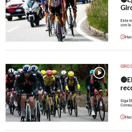
Gir
Este v
con la
Ha
GIRO 
🔴E
rec
Siga EN
Consul
Ha