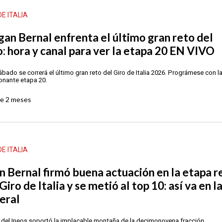
DE ITALIA
gan Bernal enfrenta el último gran reto del
o: hora y canal para ver la etapa 20 EN VIVO
ábado se correrá el último gran reto del Giro de Italia 2026. Prográmese con l
nante etapa 20.
ce
2 meses
DE ITALIA
n Bernal firmó buena actuación en la etapa r
Giro de Italia y se metió al top 10: así va en l
eral
er del Ineos soportó la implacable montaña de la decimonovena fracción.