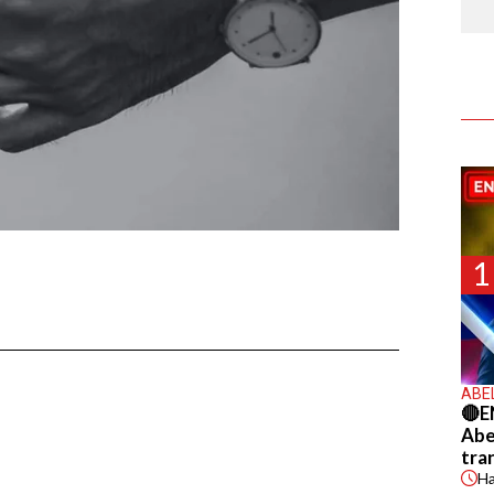
1
ABE
🔴E
Abel
tra
H