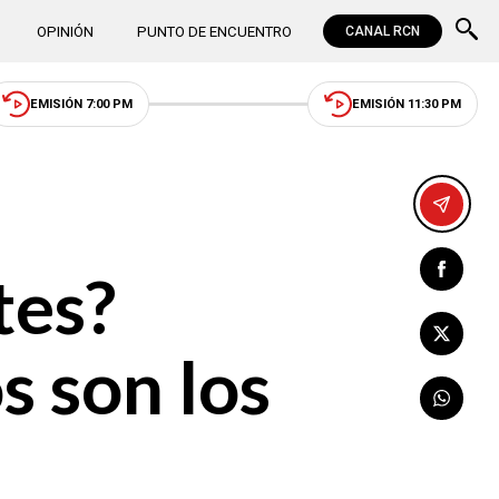
OPINIÓN
PUNTO DE ENCUENTRO
CANAL RCN
EMISIÓN 7:00 PM
EMISIÓN 11:30 PM
tes?
s son los