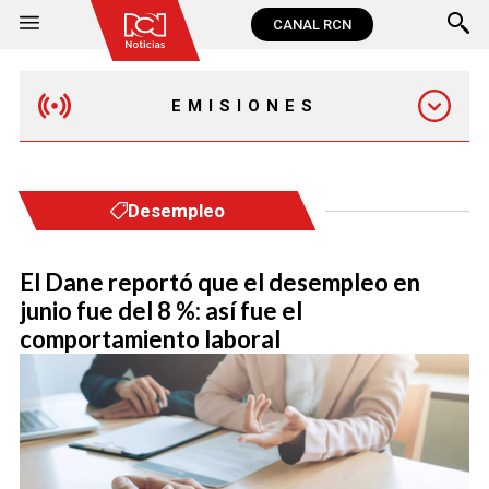
CANAL RCN
EMISIONES
MAÑANA EXPRESS
Desempleo
EMISIÓN 12:30 PM
El Dane reportó que el desempleo en
junio fue del 8 %: así fue el
EMISIÓN 7:00 PM
comportamiento laboral
EMISIÓN 11:30 PM