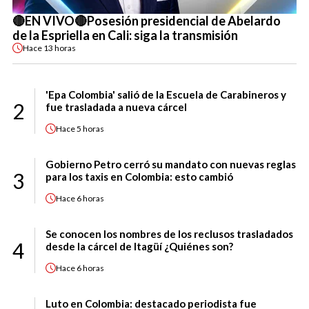
🔴EN VIVO🔴Posesión presidencial de Abelardo
de la Espriella en Cali: siga la transmisión
Hace
13 horas
'Epa Colombia' salió de la Escuela de Carabineros y
2
fue trasladada a nueva cárcel
Hace
5 horas
Gobierno Petro cerró su mandato con nuevas reglas
3
para los taxis en Colombia: esto cambió
Hace
6 horas
Se conocen los nombres de los reclusos trasladados
4
desde la cárcel de Itagüí ¿Quiénes son?
Hace
6 horas
Luto en Colombia: destacado periodista fue