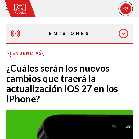
EMISIONES
MAÑANA EXPRESS
TENDENCIAS
¿Cuáles serán los nuevos
EMISIÓN 12:30 PM
cambios que traerá la
actualización iOS 27 en los
EMISIÓN 7:00 PM
iPhone?
EMISIÓN 11:30 PM