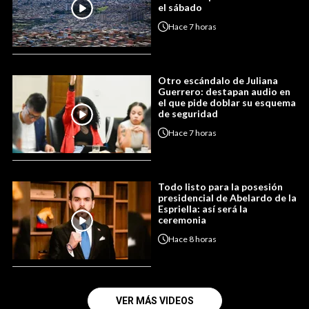
el sábado
Hace
7 horas
Otro escándalo de Juliana
Guerrero: destapan audio en
el que pide doblar su esquema
de seguridad
Hace
7 horas
Todo listo para la posesión
presidencial de Abelardo de la
Espriella: así será la
ceremonia
Hace
8 horas
VER MÁS VIDEOS