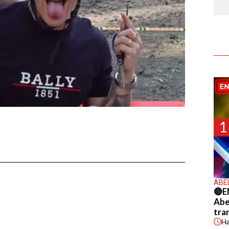
1
ABE
🔴E
Abel
tra
H