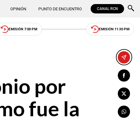
OPINIÓN
PUNTO DE ENCUENTRO
CANAL RCN
EMISIÓN 7:00 PM
EMISIÓN 11:30 PM
nio por
mo fue la