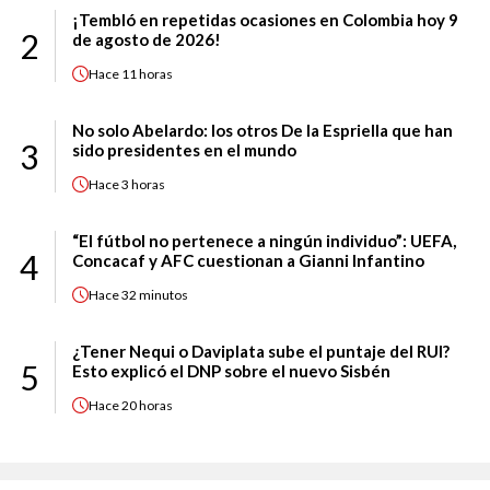
¡Tembló en repetidas ocasiones en Colombia hoy 9
2
de agosto de 2026!
Hace
11 horas
No solo Abelardo: los otros De la Espriella que han
3
sido presidentes en el mundo
Hace
3 horas
“El fútbol no pertenece a ningún individuo”: UEFA,
4
Concacaf y AFC cuestionan a Gianni Infantino
Hace
32 minutos
¿Tener Nequi o Daviplata sube el puntaje del RUI?
5
Esto explicó el DNP sobre el nuevo Sisbén
Hace
20 horas