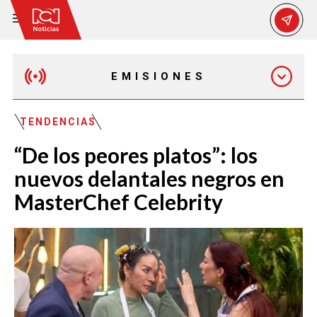
EMISIONES
MAÑANA EXPRESS
TENDENCIAS
“De los peores platos”: los
EMISIÓN 12:30 PM
nuevos delantales negros en
MasterChef Celebrity
EMISIÓN 7:00 PM
EMISIÓN 11:30 PM