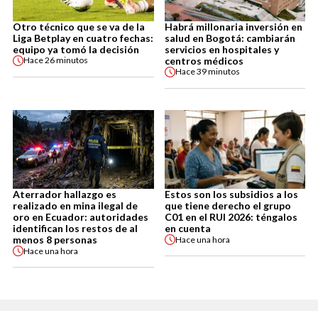
Otro técnico que se va de la
Habrá millonaria inversión en
Liga Betplay en cuatro fechas:
salud en Bogotá: cambiarán
equipo ya tomó la decisión
servicios en hospitales y
centros médicos
Hace
26 minutos
Hace
39 minutos
Aterrador hallazgo es
Estos son los subsidios a los
realizado en mina ilegal de
que tiene derecho el grupo
oro en Ecuador: autoridades
C01 en el RUI 2026: téngalos
identifican los restos de al
en cuenta
menos 8 personas
Hace
una hora
Hace
una hora