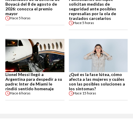
Boyacá del 8 de agosto de
solicitan medidas de
2026: conozca el premio
seguridad ante posibles
mayor
represalias por la ola de
traslados carcelarios
Hace
5 horas
Hace
5 horas
Lionel Messi llegó a
¿Qué es la fase lútea, cómo
Argentina para despedir a su
afecta a las mujeres y cuáles
padre: Inter de Miami le
son las posibles soluciones a
rindió sentido homenaje
los síntomas?
Hace
6 horas
Hace
15 horas