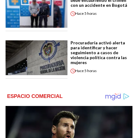
bebé encubriendo el crimen
con un accidente en Bogotá
Hace
5 horas
Procuraduría activó alerta
para identificar y hacer
seguimiento a casos de
violencia política contra las
mujeres
Hace
5 horas