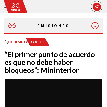
EMISIONES
MAÑANA EXPRESS
COLOMBIA
VIDEO
“El primer punto de acuerdo
EMISIÓN 12:30 PM
es que no debe haber
bloqueos”: Mininterior
EMISIÓN 7:00 PM
EMISIÓN 11:30 PM