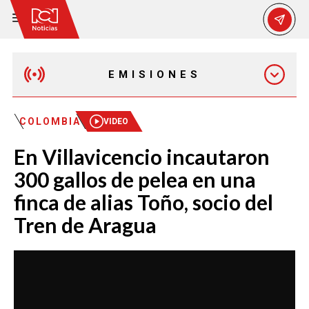
EMISIONES
MAÑANA EXPRESS
COLOMBIA
VIDEO
En Villavicencio incautaron
EMISIÓN 12:30 PM
300 gallos de pelea en una
finca de alias Toño, socio del
EMISIÓN 7:00 PM
Tren de Aragua
EMISIÓN 11:30 PM