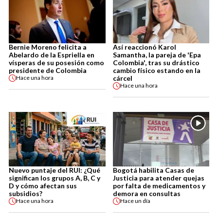
Bernie Moreno felicita a
Así reaccionó Karol
Abelardo de la Espriella en
Samantha, la pareja de 'Epa
vísperas de su posesión como
Colombia', tras su drástico
presidente de Colombia
cambio físico estando en la
cárcel
Hace
una hora
Hace
una hora
Nuevo puntaje del RUI: ¿Qué
Bogotá habilita Casas de
significan los grupos A, B, C y
Justicia para atender quejas
D y cómo afectan sus
por falta de medicamentos y
subsidios?
demora en consultas
Hace
una hora
Hace
un día