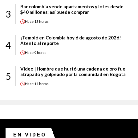
Bancolombia vende apartamentos y lotes desde
3
$40 millones: así puede comprar
Hace
13 horas
¡Tembló en Colombia hoy 6 de agosto de 2026!
4
Atento al reporte
Hace
9 horas
Video | Hombre que hurtó una cadena de oro fue
5
atrapado y golpeado por la comunidad en Bogotá
Hace
11 horas
EN VIDEO