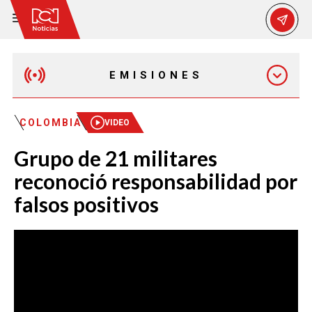
EMISIONES
MAÑANA EXPRESS
COLOMBIA
VIDEO
Grupo de 21 militares
EMISIÓN 12:30 PM
reconoció responsabilidad por
falsos positivos
EMISIÓN 7:00 PM
EMISIÓN 11:30 PM