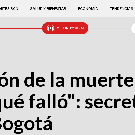
RTES RCN
SALUD Y BIENESTAR
ECONOMÍA
TENDENCIAS
EMISIÓN 12:30 PM
ión de la muerte
ué falló": secre
Bogotá