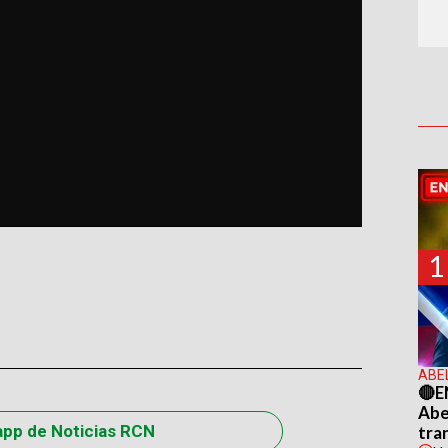
1
ABE
🔴E
Abel
app de Noticias RCN
tra