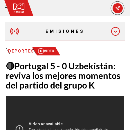
EMISIONES
MAÑANA EXPRESS
DEPORTES
VIDEO
🔴Portugal 5 - 0 Uzbekistán:
EMISIÓN 12:30 PM
reviva los mejores momentos
del partido del grupo K
EMISIÓN 7:00 PM
EMISIÓN 11:30 PM