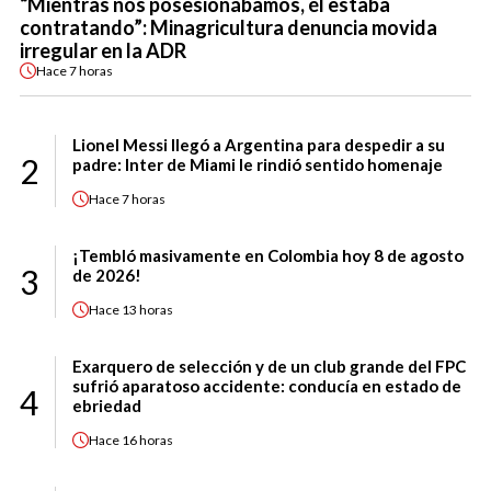
“Mientras nos posesionábamos, él estaba
contratando”: Minagricultura denuncia movida
irregular en la ADR
Hace
7 horas
Lionel Messi llegó a Argentina para despedir a su
2
padre: Inter de Miami le rindió sentido homenaje
Hace
7 horas
¡Tembló masivamente en Colombia hoy 8 de agosto
3
de 2026!
Hace
13 horas
Exarquero de selección y de un club grande del FPC
sufrió aparatoso accidente: conducía en estado de
4
ebriedad
Hace
16 horas