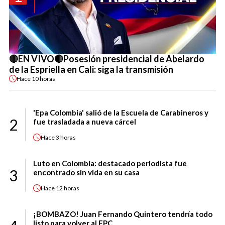
🔴EN VIVO🔴Posesión presidencial de Abelardo
de la Espriella en Cali: siga la transmisión
Hace
10 horas
'Epa Colombia' salió de la Escuela de Carabineros y
2
fue trasladada a nueva cárcel
Hace
3 horas
Luto en Colombia: destacado periodista fue
3
encontrado sin vida en su casa
Hace
12 horas
¡BOMBAZO! Juan Fernando Quintero tendría todo
listo para volver al FPC