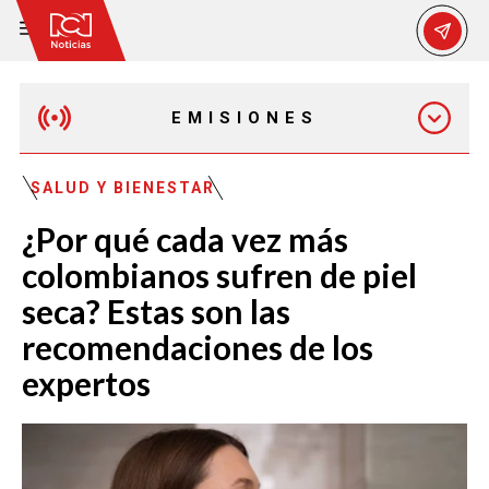
EMISIONES
MAÑANA EXPRESS
SALUD Y BIENESTAR
¿Por qué cada vez más
EMISIÓN 12:30 PM
colombianos sufren de piel
seca? Estas son las
EMISIÓN 7:00 PM
recomendaciones de los
expertos
EMISIÓN 11:30 PM