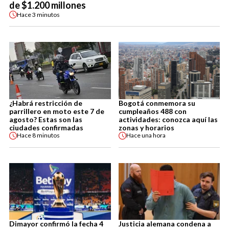
de $1.200 millones
Hace
3 minutos
¿Habrá restricción de
Bogotá conmemora su
parrillero en moto este 7 de
cumpleaños 488 con
agosto? Estas son las
actividades: conozca aquí las
ciudades confirmadas
zonas y horarios
Hace
8 minutos
Hace
una hora
Dimayor confirmó la fecha 4
Justicia alemana condena a