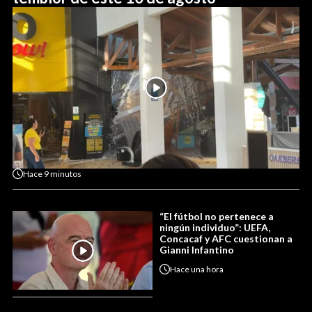
Hace
9 minutos
“El fútbol no pertenece a
ningún individuo”: UEFA,
Concacaf y AFC cuestionan a
Gianni Infantino
Hace
una hora