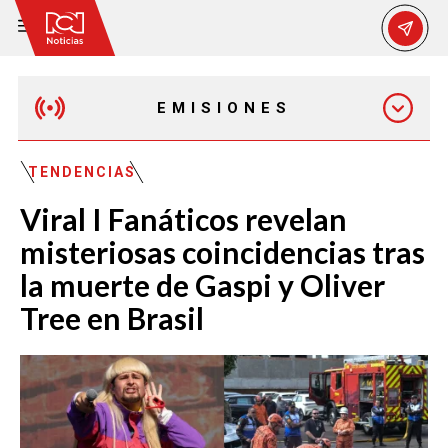
EMISIONES
MAÑANA EXPRESS
TENDENCIAS
Viral I Fanáticos revelan
EMISIÓN 12:30 PM
misteriosas coincidencias tras
la muerte de Gaspi y Oliver
EMISIÓN 7:00 PM
Tree en Brasil
EMISIÓN 11:30 PM