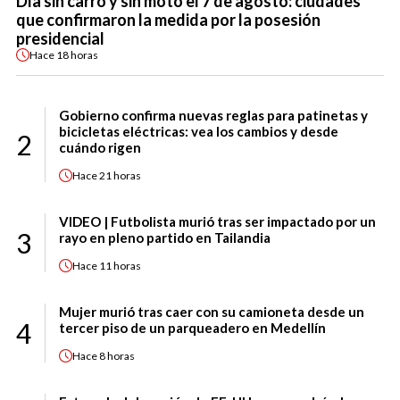
Día sin carro y sin moto el 7 de agosto: ciudades
que confirmaron la medida por la posesión
presidencial
Hace
18 horas
Gobierno confirma nuevas reglas para patinetas y
bicicletas eléctricas: vea los cambios y desde
2
cuándo rigen
Hace
21 horas
VIDEO | Futbolista murió tras ser impactado por un
3
rayo en pleno partido en Tailandia
Hace
11 horas
Mujer murió tras caer con su camioneta desde un
4
tercer piso de un parqueadero en Medellín
Hace
8 horas