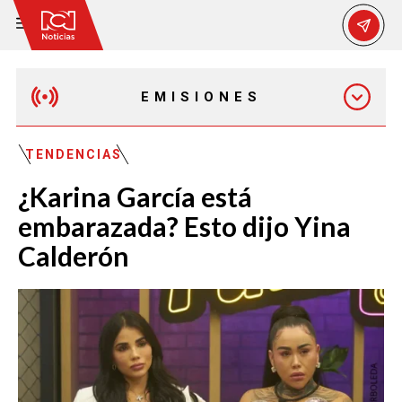
EMISIONES
MAÑANA EXPRESS
TENDENCIAS
¿Karina García está
EMISIÓN 12:30 PM
embarazada? Esto dijo Yina
Calderón
EMISIÓN 7:00 PM
EMISIÓN 11:30 PM