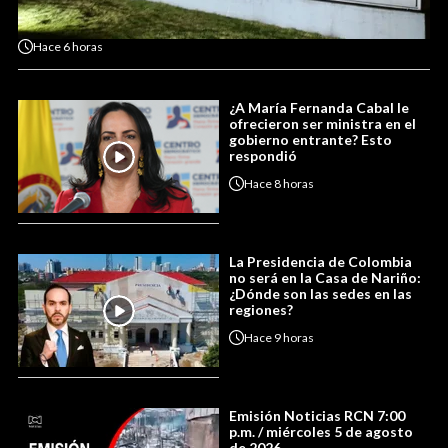
Hace
6 horas
¿A María Fernanda Cabal le
ofrecieron ser ministra en el
gobierno entrante? Esto
respondió
Hace
8 horas
La Presidencia de Colombia
no será en la Casa de Nariño:
¿Dónde son las sedes en las
regiones?
Hace
9 horas
Emisión Noticias RCN 7:00
p.m. / miércoles 5 de agosto
de 2026