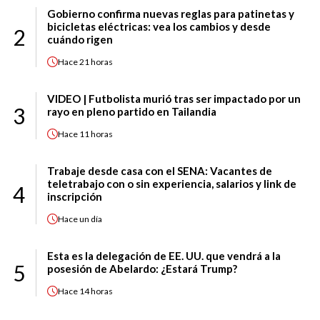
Gobierno confirma nuevas reglas para patinetas y
bicicletas eléctricas: vea los cambios y desde
2
cuándo rigen
Hace
21 horas
VIDEO | Futbolista murió tras ser impactado por un
3
rayo en pleno partido en Tailandia
Hace
11 horas
Trabaje desde casa con el SENA: Vacantes de
teletrabajo con o sin experiencia, salarios y link de
4
inscripción
Hace
un día
Esta es la delegación de EE. UU. que vendrá a la
5
posesión de Abelardo: ¿Estará Trump?
Hace
14 horas