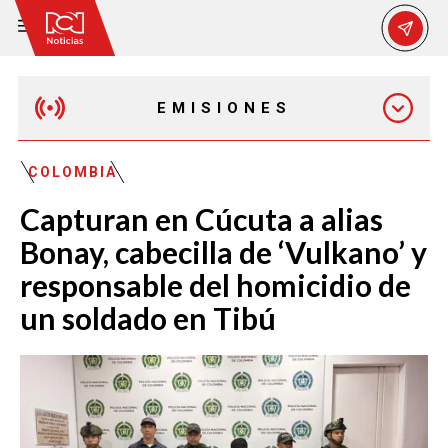
EMISIONES
MAÑANA EXPRESS
COLOMBIA
Capturan en Cúcuta a alias
EMISIÓN 12:30 PM
Bonay, cabecilla de ‘Vulkano’ y
responsable del homicidio de
EMISIÓN 7:00 PM
un soldado en Tibú
EMISIÓN 11:30 PM