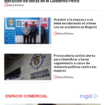
ejecución de obras en el Gobierno Petro
Hace
6 horas
Asesinó a la esposa y a su
bebé encubriendo el crimen
con un accidente en Bogotá
Hace
8 horas
Procuraduría activó alerta
para identificar y hacer
seguimiento a casos de
violencia política contra las
mujeres
Hace
8 horas