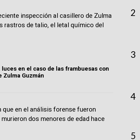
2
eciente inspección al casillero de Zulma
rastros de talio, el letal químico del
3
á luces en el caso de las frambuesas con
 de Zulma Guzmán
4
que en el análisis forense fueron
ue murieron dos menores de edad hace
5