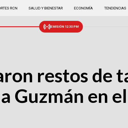
RTES RCN
SALUD Y BIENESTAR
ECONOMÍA
TENDENCIAS
EMISIÓN 12:30 PM
aron restos de ta
a Guzmán en el