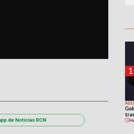
1
ABE
Gob
tras
app de Noticias RCN
H