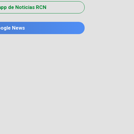
app de Noticias RCN
oogle News