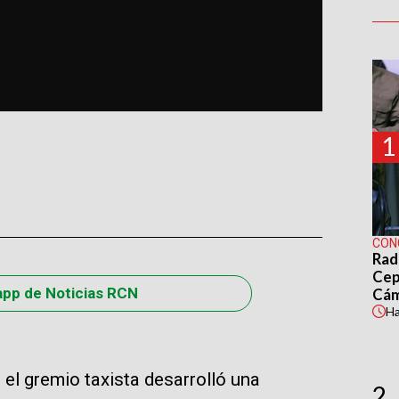
1
CON
Rad
Cep
app de Noticias RCN
Cá
H
, el gremio taxista desarrolló una
2