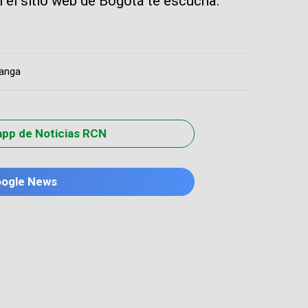
n el sitio web de Bogotá te escucha.
anga
app de Noticias RCN
oogle News