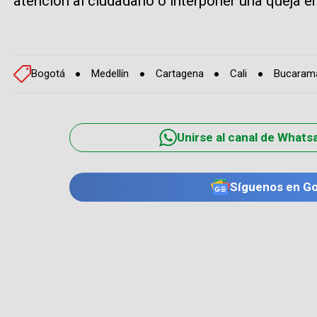
atención al ciudadano o interponer una queja e
Bogotá
Medellín
Cartagena
Cali
Bucaram
Unirse al canal de Whats
Síguenos en G
TE PUEDE INTERESAR