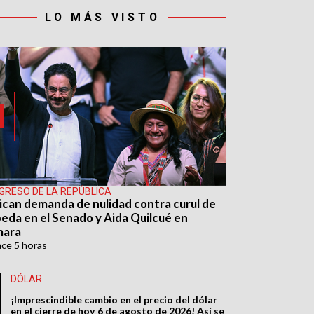
LO MÁS VISTO
GRESO DE LA REPÚBLICA
ican demanda de nulidad contra curul de
eda en el Senado y Aida Quilcué en
mara
ace
5 horas
DÓLAR
¡Imprescindible cambio en el precio del dólar
en el cierre de hoy 6 de agosto de 2026! Así se