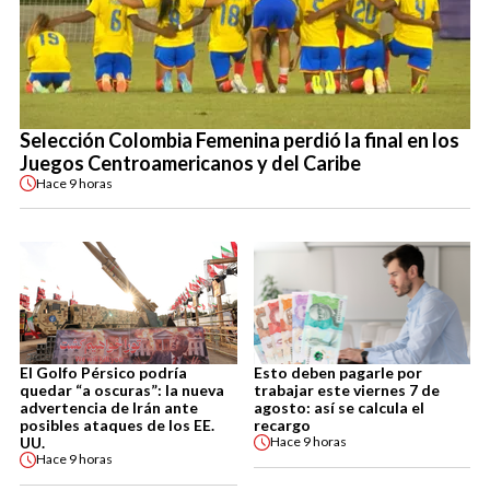
Selección Colombia Femenina perdió la final en los
Juegos Centroamericanos y del Caribe
Hace
9 horas
El Golfo Pérsico podría
Esto deben pagarle por
quedar “a oscuras”: la nueva
trabajar este viernes 7 de
advertencia de Irán ante
agosto: así se calcula el
posibles ataques de los EE.
recargo
UU.
Hace
9 horas
Hace
9 horas