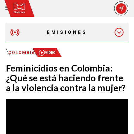
EMISIONES
MAÑANA EXPRESS
COLOMBIA
VIDEO
Feminicidios en Colombia:
EMISIÓN 12:30 PM
¿Qué se está haciendo frente
a la violencia contra la mujer?
EMISIÓN 7:00 PM
EMISIÓN 11:30 PM