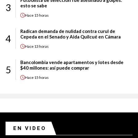
Futbolista de selección fue asesinado a golpes:
3
esto se sabe
Hace
15 horas
Radican demanda de nulidad contra curul de
4
Cepeda en el Senado y Aida Quilcué en Cámara
Hace
13 horas
Bancolombia vende apartamentos y lotes desde
5
$40 millones: así puede comprar
Hace
15 horas
EN VIDEO