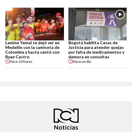
Lamine Yamal se dejó ver en
Bogotá habilita Casas de
Medellín con la camiseta de
Justicia para atender quejas
Colombia y hasta cantó con
por falta de medicamentos y
Ryan Castro
demora en consultas
Hace
10 horas
Hace
un día