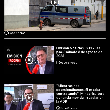
Hace
7 horas
Emisión Noticias RCN 7:00
p.m. / sábado 8 de agosto de
2026
Hace
8 horas
“Mientras nos
posesionábamos, él estaba
contratando”: Minagricultura
denuncia movida irregular en
la ADR
Hace
8 horas