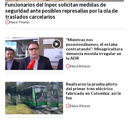
Funcionarios del Inpec solicitan medidas de
seguridad ante posibles represalias por la ola de
traslados carcelarios
Hace
7 horas
“Mientras nos
posesionábamos, él estaba
contratando”: Minagricultura
denuncia movida irregular en
la ADR
Hace
8 horas
Realizaron la prueba piloto
del primer tren eléctrico
fabricado en Colombia: así le
fue
Hace
9 horas