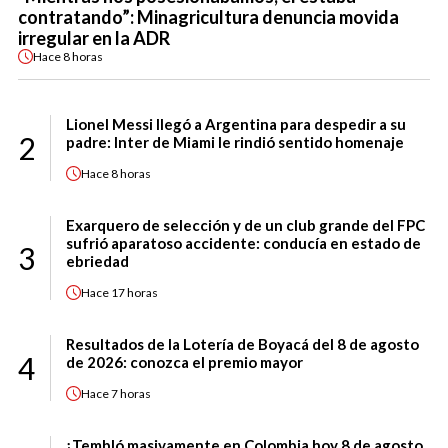
contratando”: Minagricultura denuncia movida
irregular en la ADR
Hace
8 horas
Lionel Messi llegó a Argentina para despedir a su
2
padre: Inter de Miami le rindió sentido homenaje
Hace
8 horas
Exarquero de selección y de un club grande del FPC
sufrió aparatoso accidente: conducía en estado de
3
ebriedad
Hace
17 horas
Resultados de la Lotería de Boyacá del 8 de agosto
4
de 2026: conozca el premio mayor
Hace
7 horas
¡Tembló masivamente en Colombia hoy 8 de agosto