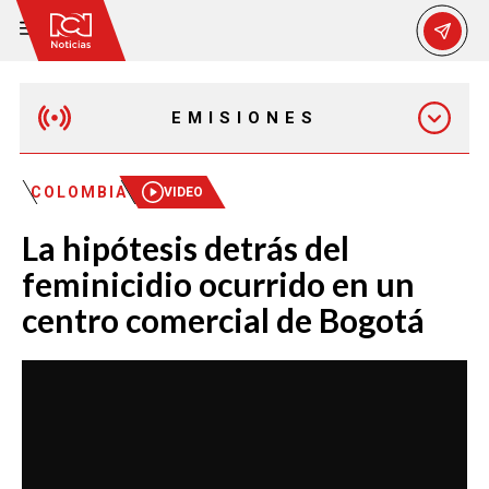
EMISIONES
EMISIÓN 12:30 PM
COLOMBIA
VIDEO
La hipótesis detrás del
EMISIÓN 7:00 PM
feminicidio ocurrido en un
centro comercial de Bogotá