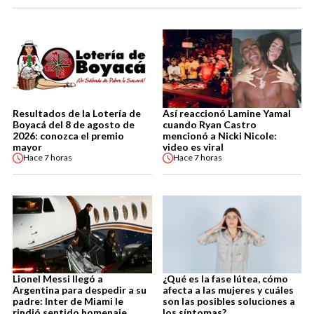
Resultados de la Lotería de
Así reaccionó Lamine Yamal
Boyacá del 8 de agosto de
cuando Ryan Castro
2026: conozca el premio
mencionó a Nicki Nicole:
mayor
video es viral
Hace
7 horas
Hace
7 horas
Lionel Messi llegó a
¿Qué es la fase lútea, cómo
Argentina para despedir a su
afecta a las mujeres y cuáles
padre: Inter de Miami le
son las posibles soluciones a
rindió sentido homenaje
los síntomas?