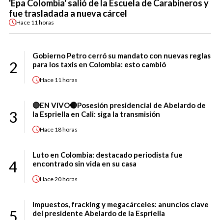
'Epa Colombia' salió de la Escuela de Carabineros y
fue trasladada a nueva cárcel
Hace
11 horas
Gobierno Petro cerró su mandato con nuevas reglas
2
para los taxis en Colombia: esto cambió
Hace
11 horas
🔴EN VIVO🔴Posesión presidencial de Abelardo de
3
la Espriella en Cali: siga la transmisión
Hace
18 horas
Luto en Colombia: destacado periodista fue
4
encontrado sin vida en su casa
Hace
20 horas
Impuestos, fracking y megacárceles: anuncios clave
5
del presidente Abelardo de la Espriella