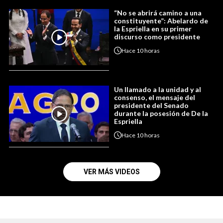
“No se abrirá camino a una
constituyente”: Abelardo de
la Espriella en su primer
discurso como presidente
Hace
10 horas
Un llamado a la unidad y al
consenso, el mensaje del
presidente del Senado
durante la posesión de De la
Espriella
Hace
10 horas
VER MÁS VIDEOS