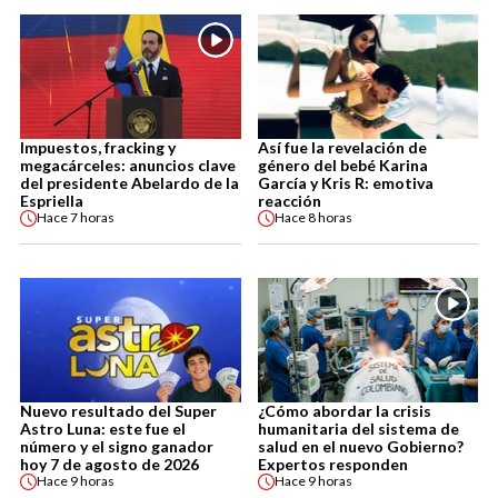
Impuestos, fracking y
Así fue la revelación de
megacárceles: anuncios clave
género del bebé Karina
del presidente Abelardo de la
García y Kris R: emotiva
Espriella
reacción
Hace
7 horas
Hace
8 horas
Nuevo resultado del Super
¿Cómo abordar la crisis
Astro Luna: este fue el
humanitaria del sistema de
número y el signo ganador
salud en el nuevo Gobierno?
hoy 7 de agosto de 2026
Expertos responden
Hace
9 horas
Hace
9 horas